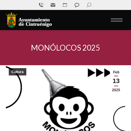
Sede
811
Mail
Escríbenos
Buscar:
Buscar
electrónica
016
MONÓLOCOS 2025
Estás aquí:
Cultura
Feb
13
2025