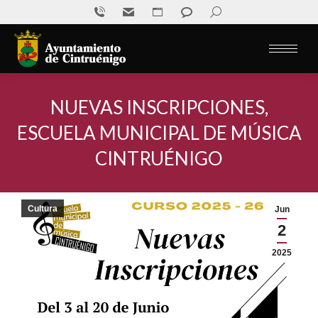
Sede
811
Mail
Escríbenos
Buscar:
Buscar
electrónica
016
NUEVAS INSCRIPCIONES,
ESCUELA MUNICIPAL DE MÚSICA
CINTRUÉNIGO
Estás aquí:
Cultura
Jun
2
2025